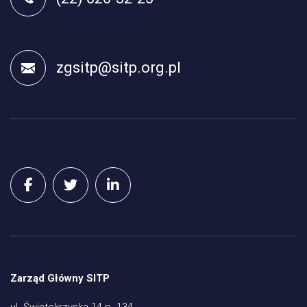
zgsitp@sitp.org.pl
Zarząd Główny SITP
ul. Świętokrzyska 14 p. 134