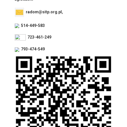
radom@sitp.org.pl,
514-449-583
723-461-249
793-474-549